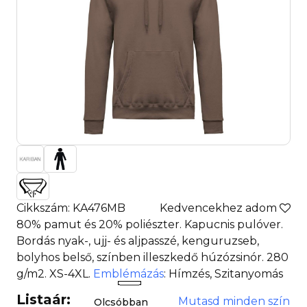
Cikkszám: KA476MB
Kedvencekhez adom
80% pamut és 20% poliészter. Kapucnis pulóver.
Bordás nyak-, ujj- és aljpasszé, kenguruzseb,
bolyhos belső, színben illeszkedő húzózsinór. 280
g/m2. XS-4XL.
Emblémázás
: Hímzés, Szitanyomás
Listaár:
Mutasd minden szín
Olcsóbban