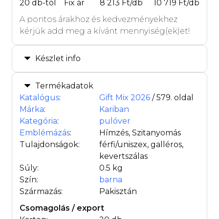
20 db-tól
Fix ár
8 213 Ft/db
10 719 Ft/db
A pontos árakhoz és kedvezményekhez
kérjük add meg a kívánt mennyiség(ek)et!
Készlet info
Termékadatok
Katalógus
:
Gift Mix 2026
/ 579. oldal
Márka
:
Kariban
Kategória
:
pulóver
Emblémázás
:
Hímzés, Szitanyomás
Tulajdonságok:
férfi/uniszex, galléros,
kevertszálas
Súly:
0.5 kg
Szín:
barna
Származás:
Pakisztán
Csomagolás / export