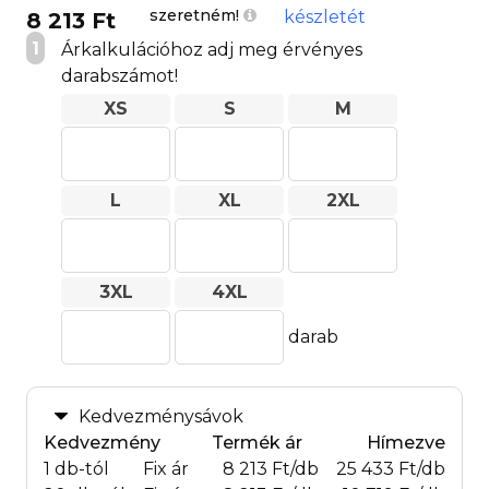
szeretném!
készletét
8 213 Ft
1
Árkalkulációhoz adj meg érvényes
darabszámot!
XS
S
M
L
XL
2XL
3XL
4XL
darab
Kedvezménysávok
Kedvezmény
Termék ár
Hímezve
1 db-tól
Fix ár
8 213 Ft/db
25 433 Ft/db