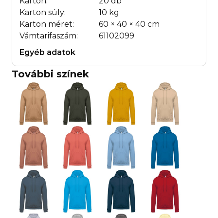
Karton:
20 db
Karton súly:
10 kg
Karton méret:
60 × 40 × 40 cm
Vámtarifaszám:
61102099
Egyéb adatok
További színek