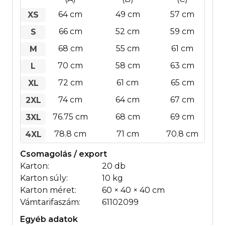
64 cm
49 cm
57 cm
XS
66 cm
52 cm
59 cm
S
68 cm
55 cm
61 cm
M
70 cm
58 cm
63 cm
L
72 cm
61 cm
65 cm
XL
74 cm
64 cm
67 cm
2XL
76.75 cm
68 cm
69 cm
3XL
78.8 cm
71 cm
70.8 cm
4XL
Csomagolás / export
Karton:
20 db
Karton súly:
10 kg
Karton méret:
60 × 40 × 40 cm
Vámtarifaszám:
61102099
Egyéb adatok