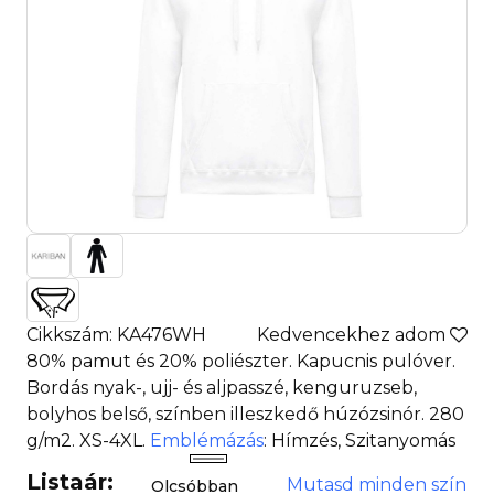
Cikkszám: KA476WH
Kedvencekhez adom
80% pamut és 20% poliészter. Kapucnis pulóver.
Bordás nyak-, ujj- és aljpasszé, kenguruzseb,
bolyhos belső, színben illeszkedő húzózsinór. 280
g/m2. XS-4XL.
Emblémázás
: Hímzés, Szitanyomás
Listaár:
Mutasd minden szín
Olcsóbban