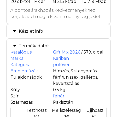
20 db-tól
Fix ár
8 213 Ft/db
10 719 Ft/db
A pontos árakhoz és kedvezményekhez
kérjük add meg a kívánt mennyiség(ek)et!
Készlet info
Termékadatok
Katalógus
:
Gift Mix 2026
/ 579. oldal
Márka
:
Kariban
Kategória
:
pulóver
Emblémázás
:
Hímzés, Szitanyomás
Tulajdonságok:
férfi/uniszex, galléros,
kevertszálas
Súly:
0.5 kg
Szín:
fehér
Származás:
Pakisztán
Testhossz
Mellszélesség
Ujjhossz
(A)
(B)
(C)