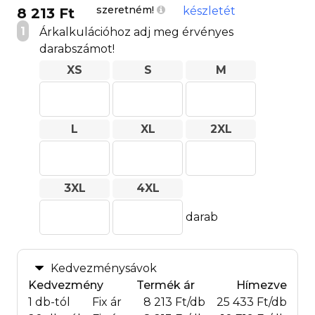
szeretném!
készletét
8 213 Ft
1
Árkalkulációhoz adj meg érvényes
darabszámot!
XS
S
M
L
XL
2XL
3XL
4XL
darab
Kedvezménysávok
Kedvezmény
Termék ár
Hímezve
1 db-tól
Fix ár
8 213 Ft/db
25 433 Ft/db