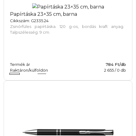
Papírtáska 23×35 cm, barna
Cikkszám: G2335.24
Zsinórfüles papírtáska. 120 g-os, bordás kraft anyag.
Talpszélesség: 9 cm.
Termék ár
784 Ft/db
Raktáron/külföldön
2 655
/
0
db