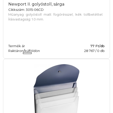
Newport II. golyóstoll, sárga
Cikkszám: 3015-06CD
Műanyag golyóstoll matt fogórésszel, kék tollbetéttel.
Írásvastagság: 1.0 mm.
Termék ár
77 Ft/db
Raktáron/külföldön
28 767
/
0
db