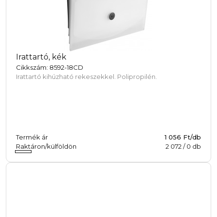
Irattartó, kék
Cikkszám: 8592-18CD
Irattartó kihúzható rekeszekkel. Polipropilén.
Termék ár
1 056 Ft/db
Raktáron/külföldön
2 072
/
0
db