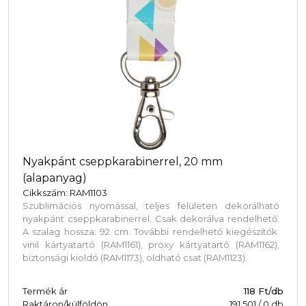
Nyakpánt cseppkarabinerrel, 20 mm
(alapanyag)
Cikkszám: RAM1103
Szublimációs nyomással, teljes felületen dekorálható
nyakpánt cseppkarabinerrel. Csak dekorálva rendelhető.
A szalag hossza: 92 cm. További rendelhető kiegészítők:
vinil kártyatartó (RAM1161), proxy kártyatartó (RAM1162),
biztonsági kioldó (RAM1173), oldható csat (RAM1123).
Termék ár
118 Ft/db
Raktáron/külföldön
191 501
/
0
db