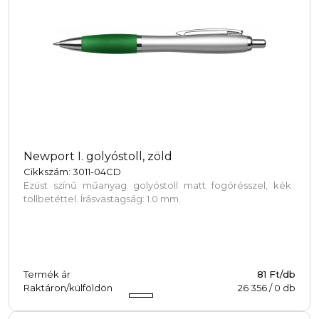
Newport I. golyóstoll, zöld
Cikkszám: 3011-04CD
Ezüst színű műanyag golyóstoll matt fogórésszel, kék
tollbetéttel. Írásvastagság: 1.0 mm.
Termék ár
81 Ft/db
Raktáron/külföldön
26 356
/
0
db