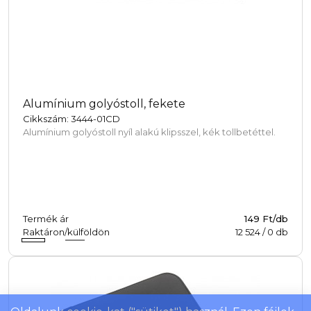
Alumínium golyóstoll, fekete
Cikkszám: 3444-01CD
Alumínium golyóstoll nyíl alakú klipsszel, kék tollbetéttel.
Termék ár
149 Ft/db
Raktáron/külföldön
12 524
/
0
db