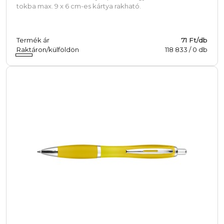
tokba max. 9 x 6 cm-es kártya rakható.
Termék ár
71 Ft/db
Raktáron/külföldön
118 833
/
0
db