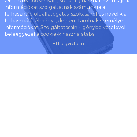
Oldalunk cookie-kat ("sütiket") használ. Ezen fájlok
információkat szolgáltatnak számunkra a
felhasználó oldallátogatási szokásairól és növelik a
felhasználói élményt, de nem tárolnak személyes
információkat. Szolgáltatásaink igénybe vételével
beleegyezel a cookie-k használatába.
Elfogadom
A4-es cipzáras gyűrűs mappa, fekete
Cikkszám: 8615-01CD
A4-es cipzáras gyűrűs mappa és irattáska
jegyzettömbbel. Préselt bőr. Mobiltartó mérete: 13.5 x 6
cm.
Termék ár
12 453 Ft/db
Raktáron/külföldön
146
/
0
db