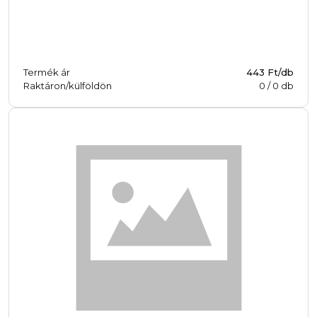
Termék ár
443 Ft/db
Raktáron/külföldön
0
/
0
db