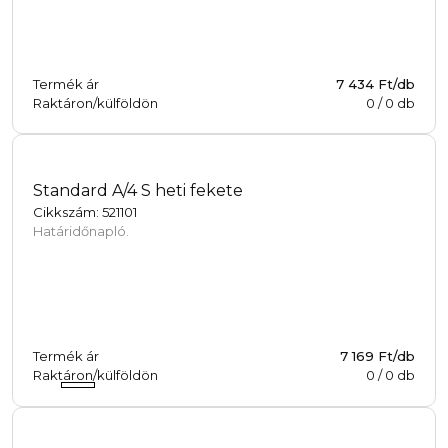
Termék ár
7 434 Ft/db
Raktáron/külföldön
0
/
0
db
Standard A/4 S heti fekete
Cikkszám: 521101
Határidőnapló.
Termék ár
7 169 Ft/db
Raktáron/külföldön
0
/
0
db