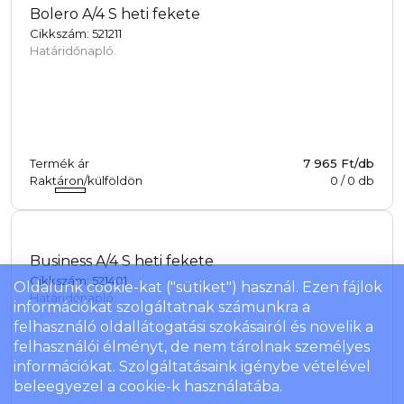
Bolero A/4 S heti fekete
Cikkszám: 521211
Határidőnapló.
Termék ár
7 965 Ft/db
Raktáron/külföldön
0
/
0
db
Business A/4 S heti fekete
Cikkszám: 521401
Oldalunk cookie-kat ("sütiket") használ. Ezen fájlok
Határidőnapló.
információkat szolgáltatnak számunkra a
felhasználó oldallátogatási szokásairól és növelik a
felhasználói élményt, de nem tárolnak személyes
információkat. Szolgáltatásaink igénybe vételével
beleegyezel a cookie-k használatába.