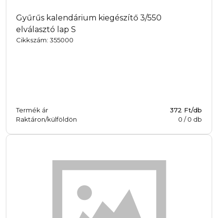
Gyűrűs kalendárium kiegészítő 3/550
elválasztó lap S
Cikkszám: 355000
Termék ár
372 Ft/db
Raktáron/külföldön
0
/
0
db