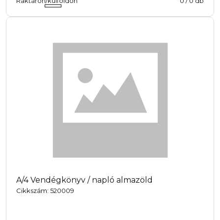
Raktáron/külföldön
0
/
0
db
A/4 Vendégkönyv / napló almazöld
Cikkszám: 520009