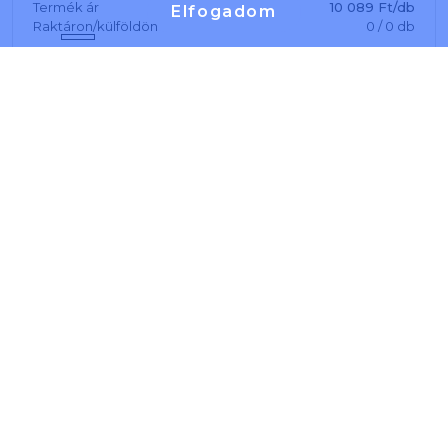
Termék ár
10 089 Ft/db
Elfogadom
Raktáron/külföldön
0
/
0
db
Fashion A/5 heti grafit
Cikkszám: 530003
Termék ár
5 133 Ft/db
Raktáron/külföldön
0
/
0
db
Fashion A/5 heti almazöld
Cikkszám: 530009