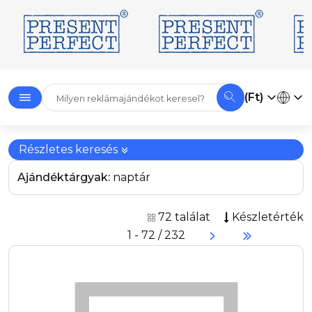
(Ft)
Részletes keresés
Ajándéktárgyak:
naptár
72 találat
Készletérték
1 - 72 / 232