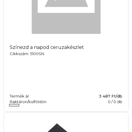
Színezd a napod ceruzakészlet
Cikkszám: 5100SN
Termék ár
3 487 Ft/db
Raktáron/külföldön
0
/
0
db