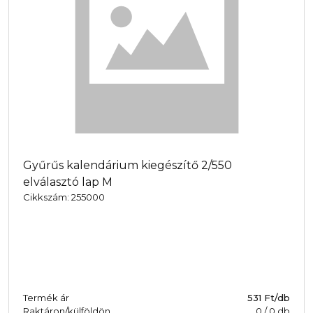
Gyűrűs kalendárium kiegészítő 2/550
elválasztó lap M
Cikkszám: 255000
Termék ár
531 Ft/db
Raktáron/külföldön
0
/
0
db